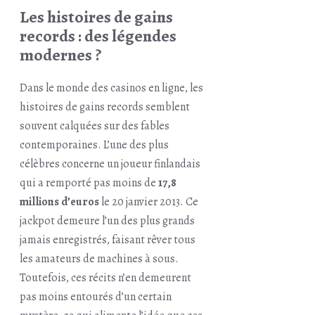
Les histoires de gains
records : des légendes
modernes ?
Dans le monde des casinos en ligne, les
histoires de gains records semblent
souvent calquées sur des fables
contemporaines. L’une des plus
célèbres concerne un joueur finlandais
qui a remporté pas moins de
17,8
millions d’euros
le 20 janvier 2013. Ce
jackpot demeure l’un des plus grands
jamais enregistrés, faisant rêver tous
les amateurs de machines à sous.
Toutefois, ces récits n’en demeurent
pas moins entourés d’un certain