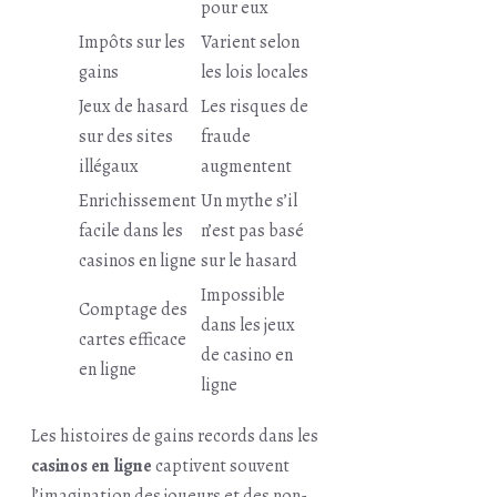
pour eux
Impôts sur les
Varient selon
gains
les lois locales
Jeux de hasard
Les risques de
sur des sites
fraude
illégaux
augmentent
Enrichissement
Un mythe s’il
facile dans les
n’est pas basé
casinos en ligne
sur le hasard
Impossible
Comptage des
dans les jeux
cartes efficace
de casino en
en ligne
ligne
Les histoires de gains records dans les
casinos en ligne
captivent souvent
l’imagination des joueurs et des non-