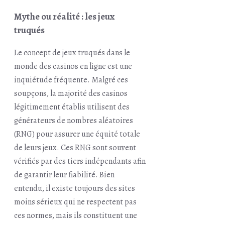
Mythe ou réalité : les jeux
truqués
Le concept de jeux truqués dans le
monde des casinos en ligne est une
inquiétude fréquente. Malgré ces
soupçons, la majorité des casinos
légitimement établis utilisent des
générateurs de nombres aléatoires
(RNG) pour assurer une équité totale
de leurs jeux. Ces RNG sont souvent
vérifiés par des tiers indépendants afin
de garantir leur fiabilité. Bien
entendu, il existe toujours des sites
moins sérieux qui ne respectent pas
ces normes, mais ils constituent une