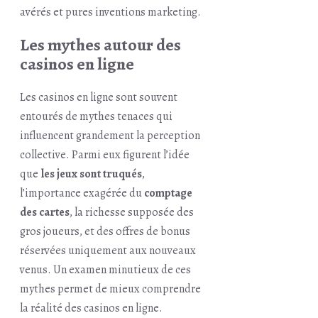
avérés et pures inventions marketing.
Les mythes autour des
casinos en ligne
Les casinos en ligne sont souvent
entourés de mythes tenaces qui
influencent grandement la perception
collective. Parmi eux figurent l’idée
que
les jeux sont truqués
,
l’importance exagérée du
comptage
des cartes
, la richesse supposée des
gros joueurs, et des offres de bonus
réservées uniquement aux nouveaux
venus. Un examen minutieux de ces
mythes permet de mieux comprendre
la réalité des casinos en ligne.