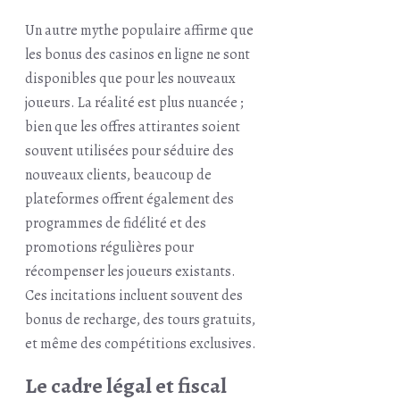
Un autre mythe populaire affirme que
les bonus des casinos en ligne ne sont
disponibles que pour les nouveaux
joueurs. La réalité est plus nuancée ;
bien que les offres attirantes soient
souvent utilisées pour séduire des
nouveaux clients, beaucoup de
plateformes offrent également des
programmes de fidélité et des
promotions régulières pour
récompenser les joueurs existants.
Ces incitations incluent souvent des
bonus de recharge, des tours gratuits,
et même des compétitions exclusives.
Le cadre légal et fiscal