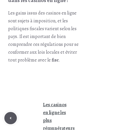
dans les casinos en ligne ?
Les gains issus des casinos en ligne
sont sujets à imposition, et les
politiques fiscales varient selon les
pays. Il est important de bien
comprendre ces régulations pour se
conformer aux lois locales et éviter
tout problème avec le
fisc
.
Les casinos
en ligne les
plus
rémunérateurs