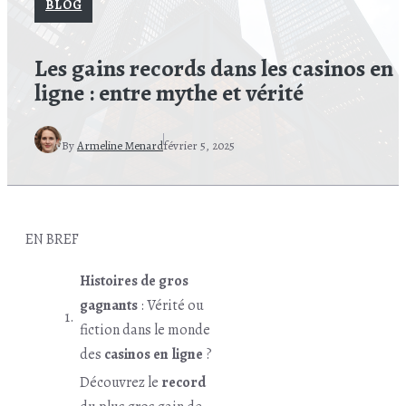
BLOG
Les gains records dans les casinos en
ligne : entre mythe et vérité
By
Armeline Menard
février 5, 2025
EN BREF
Histoires de gros
gagnants
: Vérité ou
1.
fiction dans le monde
des
casinos en ligne
?
Découvrez le
record