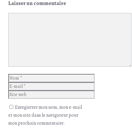
Laisser un commentaire
Commentaire
Nom
E-
mail
Site
web
Enregistrer mon nom, mon e-mail
et mon site dans le navigateur pour
mon prochain commentaire.