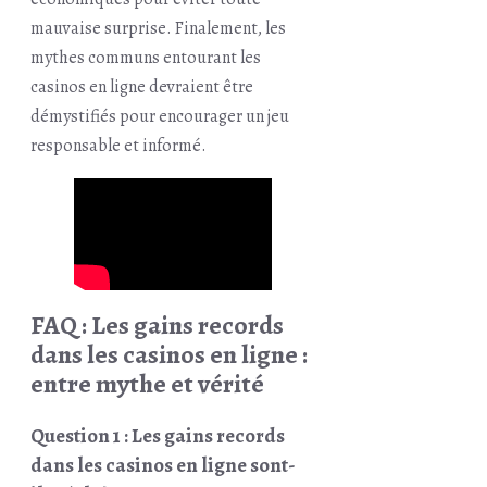
mauvaise surprise. Finalement, les
mythes communs entourant les
casinos en ligne devraient être
démystifiés pour encourager un jeu
responsable et informé.
FAQ : Les gains records
dans les casinos en ligne :
entre mythe et vérité
Question 1 : Les gains records
dans les casinos en ligne sont-