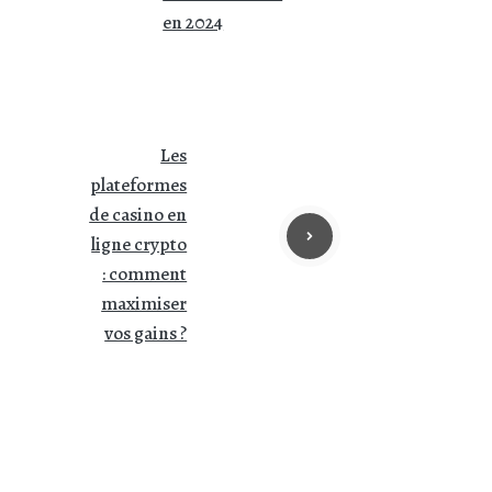
en 2024
Les
plateformes
de casino en
ligne crypto
: comment
maximiser
vos gains ?