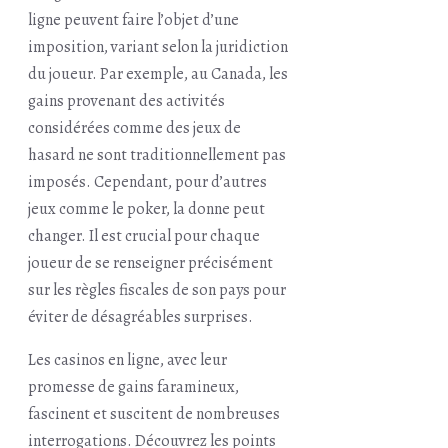
ligne peuvent faire l’objet d’une
imposition, variant selon la juridiction
du joueur. Par exemple, au Canada, les
gains provenant des activités
considérées comme des jeux de
hasard ne sont traditionnellement pas
imposés. Cependant, pour d’autres
jeux comme le poker, la donne peut
changer. Il est crucial pour chaque
joueur de se renseigner précisément
sur les règles fiscales de son pays pour
éviter de désagréables surprises.
Les casinos en ligne, avec leur
promesse de gains faramineux,
fascinent et suscitent de nombreuses
interrogations. Découvrez les points