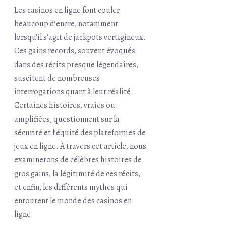
Les casinos en ligne font couler
beaucoup d’encre, notamment
lorsqu’il s’agit de jackpots vertigineux.
Ces gains records, souvent évoqués
dans des récits presque légendaires,
suscitent de nombreuses
interrogations quant à leur réalité.
Certaines histoires, vraies ou
amplifiées, questionnent sur la
sécurité et l’équité des plateformes de
jeux en ligne. À travers cet article, nous
examinerons de célèbres histoires de
gros gains, la légitimité de ces récits,
et enfin, les différents mythes qui
entourent le monde des casinos en
ligne.