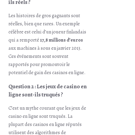
ils réels ?
Les histoires de gros gagnants sont
réelles, bien que rares. Un exemple
célèbre est celui d’un joueur finlandais
qui a remporté
17,8 millions d’euros
aux machines à sous en janvier 2013.
Ces événements sont souvent
rapportés pour promouvoir le
potentiel de gain des casinos en ligne.
Question 2 : Les jeux de casino en
ligne sont-ils truqués ?
C’est un mythe courant que les jeux de
casino en ligne sont truqués. La
plupart des casinos en ligne réputés
utilisent des algorithmes de