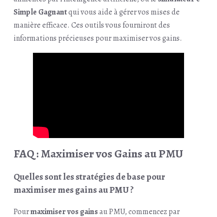
Simple Gagnant
qui vous aide à gérer vos mises de
manière efficace. Ces outils vous fourniront des
informations précieuses pour maximiser vos gains.
FAQ : Maximiser vos Gains au PMU
Quelles sont les stratégies de base pour
maximiser mes gains au PMU ?
Pour
maximiser vos gains
au PMU, commencez par