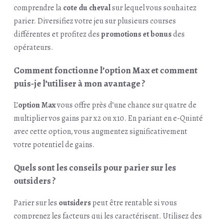
comprendre la
cote du cheval
sur lequel vous souhaitez
parier. Diversifiez votre jeu sur plusieurs courses
différentes et profitez des
promotions et bonus
des
opérateurs.
Comment fonctionne l’option Max et comment
puis-je l’utiliser à mon avantage ?
L’
option Max
vous offre près d’une chance sur quatre de
multiplier vos gains par x2 ou x10. En pariant en e-Quinté
avec cette option, vous augmentez significativement
votre potentiel de gains.
Quels sont les conseils pour parier sur les
outsiders ?
Parier sur les
outsiders
peut être rentable si vous
comprenez les facteurs qui les caractérisent. Utilisez des