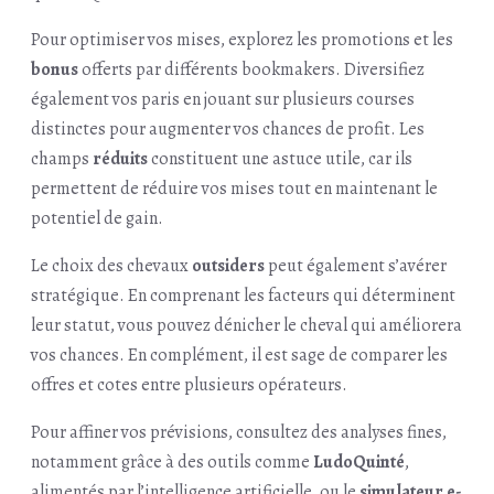
Pour optimiser vos mises, explorez les promotions et les
bonus
offerts par différents bookmakers. Diversifiez
également vos paris en jouant sur plusieurs courses
distinctes pour augmenter vos chances de profit. Les
champs
réduits
constituent une astuce utile, car ils
permettent de réduire vos mises tout en maintenant le
potentiel de gain.
Le choix des chevaux
outsiders
peut également s’avérer
stratégique. En comprenant les facteurs qui déterminent
leur statut, vous pouvez dénicher le cheval qui améliorera
vos chances. En complément, il est sage de comparer les
offres et cotes entre plusieurs opérateurs.
Pour affiner vos prévisions, consultez des analyses fines,
notamment grâce à des outils comme
LudoQuinté
,
alimentés par l’intelligence artificielle, ou le
simulateur e-