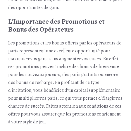
des opportunités de gain.
L’Importance des Promotions et
Bonus des Opérateurs
Les promotions et les bonus offerts par les opérateurs de
paris représentent une excellente opportunité pour
maximiser vos gains sans augmenter vos mises. En effet,
ces promotions peuvent inclure des bonus de bienvenue
pour les nouveaux joueurs, des paris gratuits ou encore
des bonus de recharge. En profitant de ce type
d’incitation, vous bénéficiez d’un capital supplémentaire
pour multiplier vos paris, ce qui vous permet d’élargir vos
chances de succès. Faites attention aux conditions de ces
offres pour vous assurer que les promotions conviennent
à votre style de jeu.