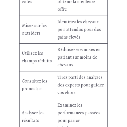
cotes
obtenir la meilleure
offre
Identifiez les chevaux
Misez sur les
peu attendus pour des
outsiders
gains élevés
Réduisez vos mises en
Utilisez les
pariant sur moins de
champs réduits
chevaux
Tirez parti des analyses
Consultez les
des experts pour guider
pronostics
vos choix
Examinez les
Analysez les
performances passées
résultats
pour parier