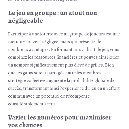
Le jeu en groupe : un atout non
négligeable
Participer à une loterie avec un groupe de joueurs est une
tactique souvent négligée, mais qui présente de
nombreux avantages. En formant un syndicat de jeu, vous
combinez les ressources financières et pouvez ainsi jouer
un nombre significativement plus élevé de grilles. Bien
que les gains soient partagés entre les membres, la
stratégie collective augmente la probabilité globale de
succès, transformant ainsi l’expérience du jeu en un effort
commun avec un potentiel de récompense
considérablement accru.
Varier les numéros pour maximiser
vos chances