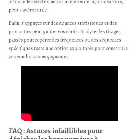
artificielle sélectionne vos numéros de façon aléatoire,
peut s’avérer utile.
Enfin, s’appuyer sur des données statistiques et des
pronostics peut guider vos choix. Analyser les tirages
passés pour repérer des fréquences ou des séquences
spécifiques reste une option exploitable pour construire
vos combinaisons gagnantes.
FAQ : Astuces infaillibles pour