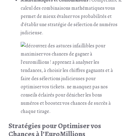
Mathématiques et Combinaisons :
Comprendre le
calcul des combinaisons mathématiques vous
permet de mieux évaluer vos probabilités et
d’établir une stratégie de sélection de numéros
judicieuse.
Stratégies pour Optimiser vos
Chances à l’EuroMillions