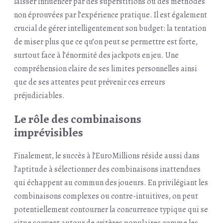
laisser influencer par des superstitions ou des méthodes
non éprouvées par l’expérience pratique. Il est également
crucial de gérer intelligentement son budget: la tentation
de miser plus que ce qu’on peut se permettre est forte,
surtout face à l’énormité des jackpots en jeu. Une
compréhension claire de ses limites personnelles ainsi
que de ses attentes peut prévenir ces erreurs
préjudiciables.
Le rôle des combinaisons
imprévisibles
Finalement, le succès à l’EuroMillions réside aussi dans
l’aptitude à sélectionner des combinaisons inattendues
qui échappent au commun des joueurs. En privilégiant les
combinaisons complexes ou contre-intuitives, on peut
potentiellement contourner la concurrence typique qui se