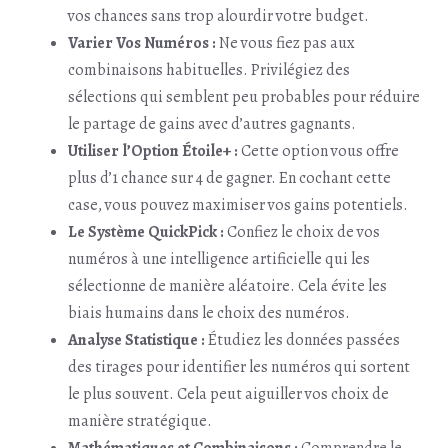
vos chances sans trop alourdir votre budget.
Varier Vos Numéros :
Ne vous fiez pas aux
combinaisons habituelles. Privilégiez des
sélections qui semblent peu probables pour réduire
le partage de gains avec d’autres gagnants.
Utiliser l’Option Étoile+ :
Cette option vous offre
plus d’1 chance sur 4 de gagner. En cochant cette
case, vous pouvez maximiser vos gains potentiels.
Le Système QuickPick :
Confiez le choix de vos
numéros à une intelligence artificielle qui les
sélectionne de manière aléatoire. Cela évite les
biais humains dans le choix des numéros.
Analyse Statistique :
Étudiez les données passées
des tirages pour identifier les numéros qui sortent
le plus souvent. Cela peut aiguiller vos choix de
manière stratégique.