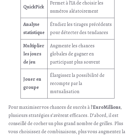
Permet à l’IA de choisir les
QuickPick
numéros aléatoirement
Analyse
Étudiez les tirages précédents
statistique
pour détecter des tendances
Multiplier
Augmente les chances
les jours
globales de gagner en
de jeu
participant plus souvent
Élargissez la possibilité de
Jouer en
recompte par la
groupe
mutualisation
Pour maximiser vos chances de succès à l’
EuroMillions
,
plusieurs stratégies s’avèrent efficaces. D’abord, il est
conseillé de cocher un plus grand nombre de grilles. Plus
vous choisissez de combinaisons, plus vous augmentez la