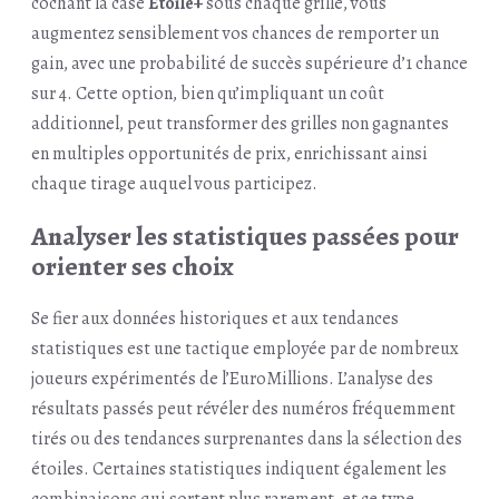
cochant la case
Étoile+
sous chaque grille, vous
augmentez sensiblement vos chances de remporter un
gain, avec une probabilité de succès supérieure d’1 chance
sur 4. Cette option, bien qu’impliquant un coût
additionnel, peut transformer des grilles non gagnantes
en multiples opportunités de prix, enrichissant ainsi
chaque tirage auquel vous participez.
Analyser les statistiques passées pour
orienter ses choix
Se fier aux données historiques et aux tendances
statistiques est une tactique employée par de nombreux
joueurs expérimentés de l’EuroMillions. L’analyse des
résultats passés peut révéler des numéros fréquemment
tirés ou des tendances surprenantes dans la sélection des
étoiles. Certaines statistiques indiquent également les
combinaisons qui sortent plus rarement, et ce type